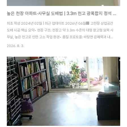
높은 천장 아파트·사무실 도배법 | 3.3m 천고 광폭합지 정석 초배 시퀀스 (2026)
최초 작성 2024년 02월 | 최근 업데이트 2026년 06월🏢 고천장 상업공간
도배 시공 핵심 요약• 현장 구조: 천장고 약 3.3m 수준의 대형 창고형 묘목 사
무실, 높은 천고로 인한 고소 작업 환경• 품질 프로토콜: 바탕면 은폐력과 내구
성을 높이기 위해 '부직포 공간초배 ➔ 운용지(싱) ➔ 광폭합지 정배' 적용• 안
2026. 8. 3.
전 및 효율: 일반 우마 발판의 높이 한계를 극복하기 위해 각재 보강 연장 구조
물을 활용한 2인 1조 시공상업공간 인테리어에서 도배 마감의 난이도를 결정
하는 가장 큰 요인은 바로 '천장 높이(천고)'입니다. 일반 주택의 천고는 보통
2.3m에서 2.4m 내외이지만, 사무실이나 매장 같은 상업시설은 대개 3m를
훌쩍 넘기기 마련입니다. 이번 시공 현장은 천고가 약 3.3m에 달하는 묘목..