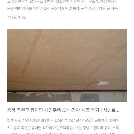
도배 장판 핵심 요약구조적 변수 대응: 안채·사랑채 분리 구조 및 흙집 특유의
곡선 벽면 제어를 위한 기술적 공정기초 단열 보강: 구석 틈새 우레탄 폼 사춤
및 커팅을 통한 외부 황소바람(외풍) 유입 원천 차단실용적 자재 세팅: 세컨드
2026. 7. 20.
하우스 목적에 맞춘 53cm 소폭 합지와 륨 장판의 고효율 경제성 조합도심의
일반적인 아파트와 달리, 시골 지역의 개인 노후 주택이나 전통 흙집 구조는 인
테리어 시 완전히 다른 공학적 접근이 필요합니다. 직각이 맞지 않고 곡선이 많
으며, 외풍과 들뜸 변수가 상존하기 때문에 자재의 화려함보다는 '현장 맞춤형
밑작업'이 품질을 결정합니다.본 칼럼에서는 안채와 사랑채로 분리된 방 3개,
거실,..
충북 옥천군 동이면 개인주택 도배·장판 시공 후기 | 시멘트 마감벽 고급도배 현장 기록
최초 작성 2026년 06월 | 최근 업데이트 2026년 06월이 글의 핵심 요약위
치 : 충북 옥천군 동이면 적하리 개인주택작업 : 거실·주방 고급도배(합지·부직