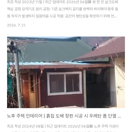
최초 작성 2023년 11월 | 최근 업데이트 2026년 06월🟦 방 한 칸 실크도배
핵심 공정 요약기초 분리 공정: 기존 실크벽지 겉지를 완벽히 박리해야 향후 들
뜸 하자가 발생하지 않음띄움 시공 적용: 공간의 평탄성을 확보하기 위해 천장
및 벽면에 부직포 및 운용지 작업 선행기초 건조 제어: 정배 전 열풍기 가동은
2026. 7. 21.
실크지가 아닌 하부 부직포 레이어를 밀실하게 건조하는 목적임아파트 리모델
링이나 거주 중 부분 개보수를 진행할 때 가장 수요가 높은 공정 중 하나가 바로
'방 한 칸 도배'입니다. 특히 실크벽지는 시각적 마감 품질이 우수하고 오염 관
리가 용이하다는 장점이 있지만, 합지와 달리 시공 단가가 높고 공정이 복잡하
여 정석대로 시공하지 않으면 하자가 발생하기 쉽습니다.본 칼럼에서는 대전
서구 월평동 ..
노후 주택 인테리어 | 흙집 도배 장판 시공 시 우레탄 폼 단열 기술
최초 작성 2024년 08월 | 최근 업데이트 2026년 06월🟦 노후 주택 가성비