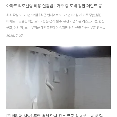
아파트 리모델링 비용 절감법 | 거주 중 도배·장판·페인트 공정 가이드 (2026)
최초 작성 2023년 12월 | 최근 업데이트 2026년 06월📐 거주 중(살림집)
아파트 리모델링 핵심 요약• 방문 견적 필수: 유선 가견적은 리스크가 큼. 현장
구조, 짐의 양, 보수 부위를 대면 확인해야 정확한 단가 산출 가능• 부분 연속
공정: 전체를 비울 수 없는 살림집은 '방 단위'로 가구를 이동하며 순차 마감하
2026. 7. 27.
는 것이 공기 단축의 핵심• 다기능 기술자 투입: 도배, 장판, 페인트를 동시에
소화하는 원스톱 올 인테리어 방식으로 불필요한 대기 인건비 절감아파트 리모
델링을 계획할 때 가장 먼저 맞닥뜨리는 공정이 도배, 장판, 그리고 페인트입니
다. 특히 빈 집이 아니라 가구와 짐이 그대로 있는 '거주 중인 살림집' 공사는 치
밀한 공정 설계와 작업 동선 확보가 품질을 좌우합니다. 이번 현장은 친정부..
[인테리어 시방] 주택 벽체 단차 잡는 목공 석고보드 시방 및 부직포·운용지 공간초배 가이드