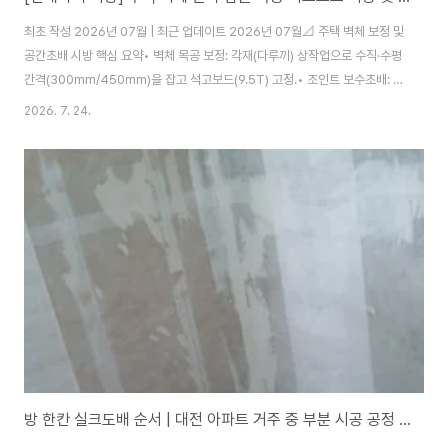
최초 작성 2026년 07월 | 최근 업데이트 2026년 07월📐 주택 벽체 보정 및
공간초배 시방 핵심 요약• 벽체 목공 보정: 각재(다루끼) 상작업으로 수직·수평
간격(300mm/450mm)을 잡고 석고보드(9.5T) 고정.• 조인트 보수초배: 석
고보드 이음매와 타카 자국에 네바리 및 운용지(운용보강) 1차 시공.• 공간초
2026. 7. 24.
배(띄움시공): 부직포의 상·하 테두리만 풀칠하여 중앙을 띄우는 방식으로 거친
바탕면 은폐.노후 주택 리모델링 시 가장 큰 난제는 '불규칙한 벽면 단차와 거친
바탕면'입니다. 콘크리트 골조나 흙벽 위에 도배를 바로 올리면 요철이 그대로
드러나고 이음매가 터지는 하자가 발생합니다. 오늘은 완벽한 마감 품질을 내
기 위한 '목공 석고보드 평탄화 시방'과 '공간초배 밑작업' 기술을 정리해..
방 한칸 실크도배 순서 | 대전 아파트 거주 중 부분 시공 공정 가이드