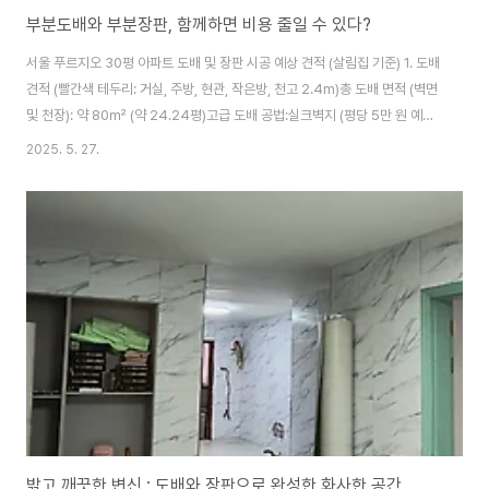
부분도배와 부분장판, 함께하면 비용 줄일 수 있다?
서울 푸르지오 30평 아파트 도배 및 장판 시공 예상 견적 (살림집 기준) 1. 도배
견적 (빨간색 테두리: 거실, 주방, 현관, 작은방, 천고 2.4m)총 도배 면적 (벽면
및 천장): 약 80㎡ (약 24.24평)고급 도배 공법:실크벽지 (평당 5만 원 예상)
예상 순수 도배 비용: 약 121만원살림집 추가 변동 요인:가구 이동 및 보양 작
2025. 5. 27.
업 비용: 20만 원폐기물 처리 비용: 10만 원예상 총 견적 (고급 도배): 약 151
만 원 (VAT 별도)일반 도배 공법:실크벽지 (평당 4만 원 예상)예상 순수 도배
비용: 약 97만 원살림집 추가 변동 요인:가구 이동 및 보양 작업 비용: 20만 원
폐기물 처리 비용: 10만 원예상 총 견적 (일반 도배): 약 127만 원 (VAT 별
도)2024.04.02..
밝고 깨끗한 변신 : 도배와 장판으로 완성한 화사한 공간