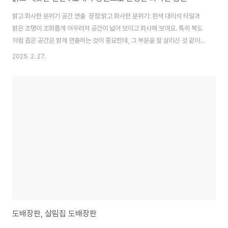
밝고 화사한 분위기 공간 연출 장점:밝고 화사한 분위기: 흰색 대리석 타일과
밝은 조명이 조화롭게 어우러져 공간이 넓어 보이고 화사해 보여요. 특히 복도
처럼 좁은 공간은 밝게 연출하는 것이 중요한데, 그 부분을 잘 살리신 것 같아
요.깔끔한 마감: 벽면과 바닥의 타일 마감도 깔끔하게 잘 되어 있네요. 군더더기
2025. 2. 27.
없이 깔끔한 스타일을 좋아하시는 분들에게는 딱 맞는 인테리어일 것 같아요.
넉넉한 수납공간: 복도 한쪽에 마련된 붙박이 수납장은 실용성이 높아 보여요.
다양한 물건들을 깔끔하게 정리할 수 있을 것 같아요.개선하면 좋을 부분:밋밋
함: 전체적으로 흰색과 회색 톤으로만 꾸며져 있어서 다소 밋밋하게 느껴질 수
도 있을 것 같아요. 액자나 그림, 식물 등을 활용해서 포인트를 주면 더욱 생동
감 있는 공간이 될 것..
도배장판, 살림집 도배장판