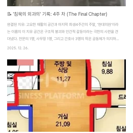
📝 '침묵의 외과의' 기록: 4주 차 (The Final Chapter)
완결된 치유: 고요한 재활의 공간과 마지막 희생4주간의 주말, '현대의원'이라
는 이름의 이 치유 공간은 구조적 붕괴와 인간적 갈등이라는 극한의 시련을 견
뎌냈다. 전문의 1명, 사무장 1명, 그리고 간호사 3명의 작은 공동체가 의지하는
이 내과 중심의 가정의학과는 이제 치유의 완결이라는 최종 목표만을 남겨두고
2025. 12. 26.
있었다. 사진 설명 : 벽지의 기존 표피가 넓게 찢겨나가 내부의 기초층(운영층)
이 드러난 모습입니다. 이는 오랜 시간 동안 묵인된 습기와 마감재의 노후가 치
유 전 외과 수술을 기다리고 있음을 보여줍니다. 환자의 삭신이 쑤시는 고통처
럼, 건물의 표피 역시 고통을 호소하고 있습니다. I. 마지막 영역의 봉쇄: 재활의
잔재와 숨겨진 곳3주 차 주말, 우리는 2주 차의 극심했던 갈등을 뒤로하고, 오
직 **..