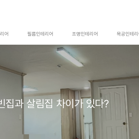
리어
필름인테리어
조명인테리어
목공인테리
 빈집과 살림집 차이가 있다?