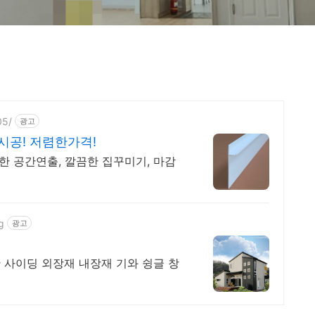
05/
광고
시공! 저렴한가격!
한 공간연출, 깔끔한 집꾸미기, 마감
g
광고
 사이딩 외장재 내장재 기와 슁글 창