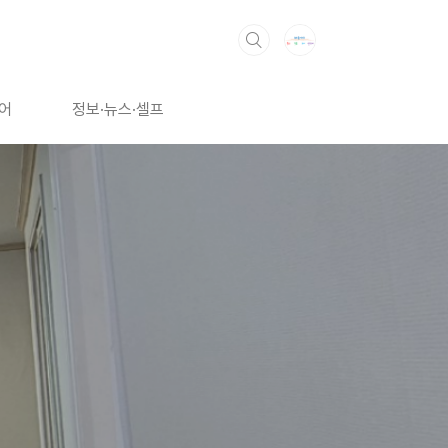
어
정보·뉴스·셀프