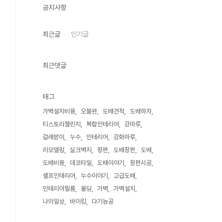
공지사항
최근글
인기글
최근댓글
태그
가벽설치비용
오블완
도배견적
도배하자
티스토리챌린지
복합인테리어
강마루
걸레받이
누수
인테리어
강화마루
리모델링
실크벽지
장판
도배장판
도배
도배비용
데코타일
도배이야기
장판시공
셀프인테리어
누수이야기
고급도배
인테리어필름
몰딩
가벽
가벽설치
나의일상
바이킹
다기능공