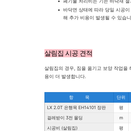
폐기물 처리비는 기존 바닥재 철
바닥면 상태에 따라 당일 시공이 안
해 추가 비용이 발생될 수 있습니
살림집 시공 견적
살림집의 경우, 짐을 옮기고 보양 작업을
용이 더 발생합니다.
항 목
단위
LX 2.0T 은행목 EH14101 장판
평
걸레받이 3전 몰딩
m
시공비 (살림집)
평