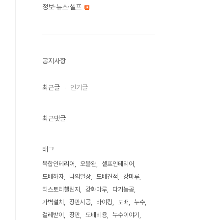
정보·뉴스·셀프
공지사항
최근글
인기글
최근댓글
태그
복합인테리어
오블완
셀프인테리어
도배하자
나의일상
도배견적
강마루
티스토리챌린지
강화마루
다기능공
가벽설치
장판시공
바이킹
도배
누수
걸레받이
장판
도배비용
누수이야기