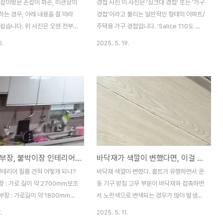
손잡이방문 손잡이 파손, 미관상의
경첩 사진 이 사진은 '싱크대 경첩' 또는 '가구
는 경우, 아래 내용을 잘 따라
경첩'이라고 불리는 일반적인 형태의 아파트/
쉽습니다. 위 사진은 오랜 전부
주택용 가구 경첩입니다. 'Salice 110도 셀
며 지금까지 판매되는 스테디 제
프 클로즈', '페이스 프레임용 1/2인치 오버레
0.
2025. 5. 19.
같은 제품을 찾는 사람도 있습니
이' 등의 특징을 가질 수 있다고 나옵니다. 이
 하는 방법만 알면 누구나 쉽게
러한 종류의 가구 경첩은 다양한 온라인 및
습니다. 방문 손잡이 교체는 직
오프라인 판매처에서 찾으실 수 있습니다. 찾
용을 절약할 수 있는 작업 중 하
아보실 수 있는 곳대형 온라인 쇼핑몰: 쿠팡,
거 방법, 새 제품 찾는 방법, 그리
지마켓, 옥션, 11번가 등의 대형 쇼핑몰에서
 대해 자세히 알려드릴게요. 방문
"싱크대 경첩", "가구 경첩", "댐퍼 경첩",
하는 방법일반적인 방문 손잡이
"110도 경첩" 등의 키워드로 검색하시면 다
는 구형 둥근형)는 대부분 비슷한
양한 제품을 찾을 수 있습니다.가구 하드웨어
리됩니다. 필요한 도구는 십자 드
전문 온라인 쇼핑몰: '문고리닷컴', '손잡이드
주방 상하부장, 붙박이장 인테리어 필름 견적은?
바닥재가 색깔이 변했다면, 이걸 의심해봐야...
면 충분한 경우가 많습니다. 간혹
림' 등 가구 부속품 및 철물을 전문적으로 판
버나 얇은 송곳 같은 것이 필요할
매하는 온라인 쇼핑몰에서 더욱 다양한 종류
인테리어 필름 견적 어떻게 되나?
바닥재 색깔이 변했다. 홈트가 유행하면서 운
다. 손잡이 플레이트 분리:방문
와 브랜드의 경첩을..
 : 가로 길이 약 2700mm보조
동 기구 받침 고무 부분이 바닥재와 접촉하면
장 : 가로길이 약 1800mm방
서 노란색으로 변색되는 경우가 많이 발생합
 : 1800mm, 900mm 천장높
니다. 운동 기구의 미끄럼 방지 고무 패드에
.
2025. 5. 11.
 색상 : 화이트 필름 A : 대략적인
서 발생한 변색일 가능성이 높으며, 이는 《고