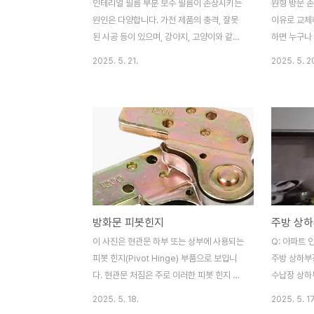
인테리얼 필름 부분 보수 필름이 손상시키는
원형 방문 
원인은 다양합니다. 가전 제품의 충격, 잘못
이유로 교체하
된 시공 등이 있으며, 강아지, 고양이와 같은
하면 누구나 
애완동물 등에 의해 필름을 뜯어 놓으며 더욱
터 유행했으
2025. 5. 21.
2025. 5. 2
속상합니다. 이럴 경우, 손상된 부분의 필름
품입니다. 
의 동일하거나 유사한 색상과 질감의 인테리
다. 제거하는
어 필름(시트지)을 사용하여 부분 보수가 가
교체할 수 있
능합니다. 보수 비용 산출 (예상)비용은 어떤
접 하시면 비
종류의 필름을 선택하느냐, 얼마나 넓은 부위
나입니다. 제
를 보수하느냐, 직접 하느냐 전문가에게 맡기
고 가격대에
느냐에 따라 크게 달라집니다. 문틀의 폭과
손잡이 제거
높이를 고려했을 때, 필요한 필름 양은 그리
(레버형 또
많지 않을 것으로 예상됩니다.재료비 (필름
방식으로 분
방화문 피봇힌지
및 부자재):인테리어 필름 (부분 보수용 소
라이버 하나
량): 5천원 ~ 3만원 내외 (필름 종류, 품질,
일자 드라이
이 사진은 현관문 하부 또는 상부에 사용되는
Q: 아파트 
판매 단위에 따라 다름)헤라 또는 밀대 (기포
수도 있습니
피봇 힌지(Pivot Hinge) 부품으로 보입니
주방 상하부장
제거..
안쪽 (잠..
다. 현관문 처짐은 주로 이러한 피봇 힌지 부
수납장 상하부
품의 마모나 손상, 또는 잘못된 설치/조정으
2개 붙박이장
2025. 5. 18.
2025. 5. 17
로 인해 발생합니다. 이 부품을 교체하여 처
이 : 2.4m