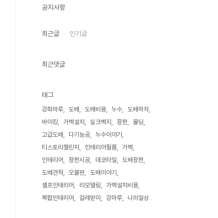
공지사항
최근글
인기글
최근댓글
태그
강화마루
도배
도배비용
누수
도배하자
바이킹
가벽설치
실크벽지
장판
몰딩
고급도배
다기능공
누수이야기
티스토리챌린지
인테리어필름
가벽
인테리어
장판시공
데코타일
도배장판
도배견적
오블완
도배이야기
셀프인테리어
리모델링
가벽설치비용
복합인테리어
걸레받이
강마루
나의일상