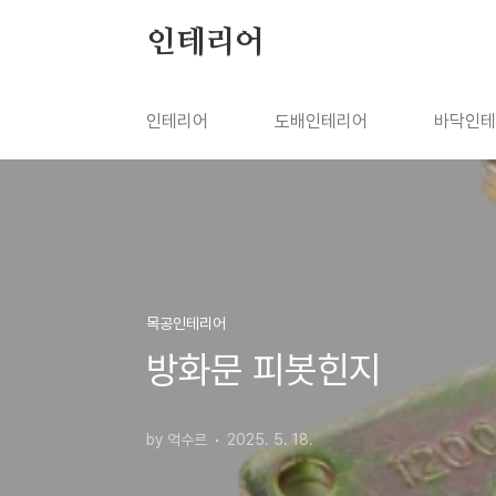
본문 바로가기
인테리어
인테리어
도배인테리어
바닥인테
목공인테리어
방화문 피봇힌지
by 억수르
2025. 5. 18.