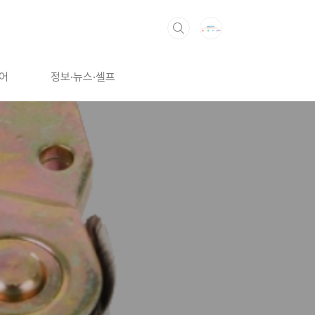
어
정보·뉴스·셀프