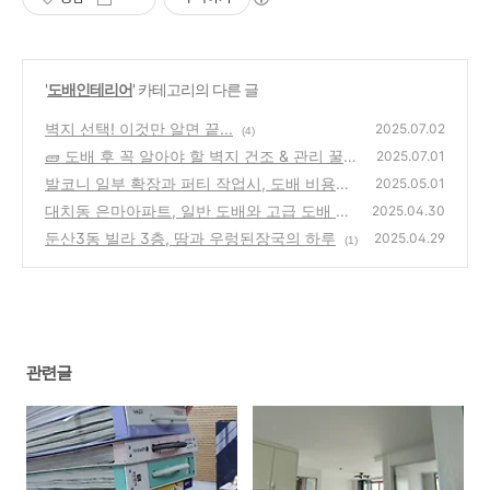
'
도배인테리어
' 카테고리의 다른 글
벽지 선택! 이것만 알면 끝...
2025.07.02
(4)
🧱 도배 후 꼭 알아야 할 벽지 건조 & 관리 꿀
2025.07.01
팁!
발코니 일부 확장과 퍼티 작업시, 도배 비용
(0)
2025.05.01
은?
대치동 은마아파트, 일반 도배와 고급 도배 견
(1)
2025.04.30
적이...
둔산3동 빌라 3층, 땀과 우렁된장국의 하루
(0)
2025.04.29
(1)
관련글