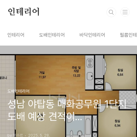
본문 바로가기
인테리어
인테리어
도배인테리어
바닥인테리어
필름인테
도배인테리어
성남 야탑동 매화공무원 1단지
도배 예상 견적이...
by 억수르
2025. 5. 28.