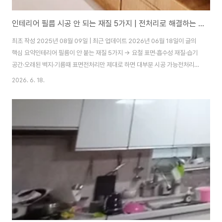
인테리어 필름 시공 안 되는 재질 5가지 | 전처리로 해결하는 방법
최초 작성 2025년 08월 09일 | 최근 업데이트 2026년 06월 18일이 글의
핵심 요약인테리어 필름이 안 붙는 재질 5가지 → 요철 표면·흡수성 재질·습기
공간·오래된 벽지·기름때 표면전처리만 제대로 하면 대부분 시공 가능전처리
누락 시 → 들뜸·기포·박리 하자 발생인테리어 필름은 하루 만에 분위기를 바꿀
2026. 6. 18.
수 있는 효율적인 마감재지만 모든 표면에 시공할 수 있는 건 아닙니다. 어떤 재
질에 붙이면 안 되는지, 그리고 전처리로 어떻게 해결하는지 현장 경험으로 정
리했어요.인테리어 필름이 효율적인 이유공사 스트레스 적음 — 철거 없이 단
기간 시공, 먼지·소음 최소화디자인 다양 — 원목·대리석·패브릭·메탈 텍스처까
지 표현 가능비용 절감 — 전체 리모델링의 30~50% 수준 비용유지관리 쉬움
— 방수·방염..